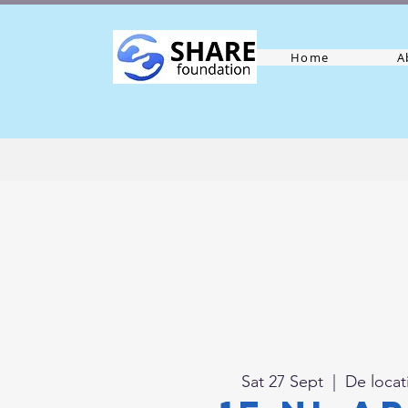
Home
A
Sat 27 Sept
  |  
De locat