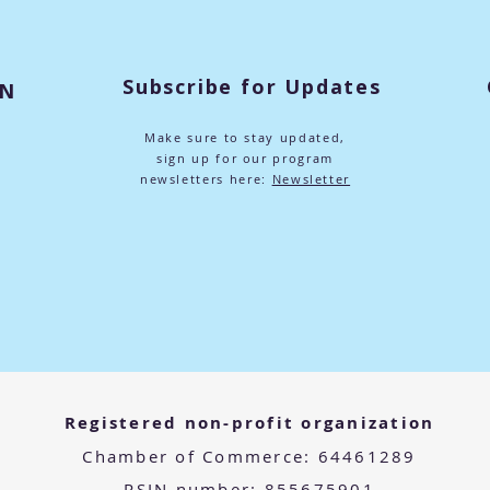
Subscribe for Updates
ON
Make sure to stay updated,
sign up for our program
newsletters here:
Newsletter
m
Registered non-profit organization
Chamber of Commerce: 64461289
RSIN number: 855675901