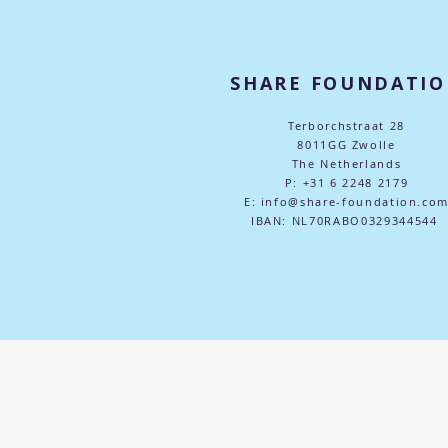
SHARE FOUNDATI
Terborchstraat 28
8011GG Zwolle
The Netherlands
P: +31 6 2248 2179
E: info@share-foundation.co
​IBAN: NL70RABO0329344544