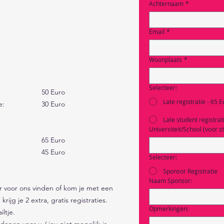
Achternaam
*
Email
*
Woonplaats
*
Selecteer:
Standaard registratie : 				50 Euro
Late registratie - 65 
Standaard studenten registratie: 		30 Euro
Late student registrat
Universiteit/School (voor s
Late registratie:					65 Euro
Late studenten registratie:			45 Euro
Selecteer:
Sponsor Registratie
Naam Sponsor:
or voor ons vinden of kom je met een 
ijg je 2 extra, gratis registraties. 
Opmerkingen:
ltje. 
denen voor u / jou niet mogelijk is 