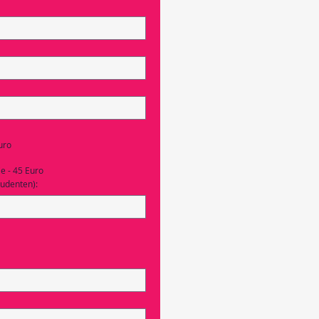
Euro
ie - 45 Euro
tudenten):