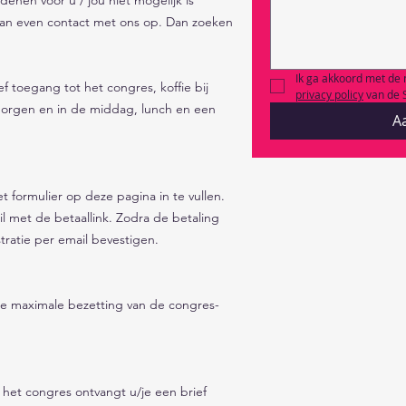
an even contact met ons op. Dan zoeken 
Ik ga akkoord met de 
ief toegang tot het congres, koffie bij 
privacy policy
 van de 
morgen en in de middag, lunch en een 
A
 formulier op deze pagina in te vullen. 
l met de betaallink. Zodra de betaling 
tratie per email bevestigen. 
 de maximale bezetting van de congres- 
het congres ontvangt u/je een brief 