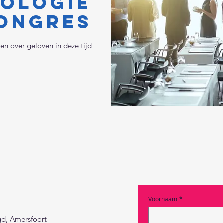
POLOGIE
ongres
en over geloven in deze tijd
Voornaam
*
gd, Amersfoort