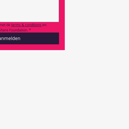
met de 
terms & conditions
 en 
Share Foundation.
*
anmelden